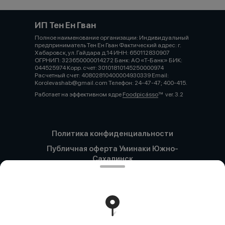
ИП Тен Ен Гван
Полное наименование организации: Индивидуальный
предприниматель Тен Ен Гван Фактический адрес: г.
Хабаровск, ул. Гайдара д.14 ИНН: 650112830907
ОГРНИП: 323650000014272 Банк: АО «Т-Банк» БИК:
044525974 Корр. счет: 30101810145250000974
Расчетный счет: 40802810400004930339 Email:
Korolevashab@gmail.com Телефон: 24-47-47; 400-415.
Работает на эффективном ядре
Foodpicásso
ver. 3.2
Политика конфиденциальности
Публичная оферта Уминаки Южно-
Сахалинск
Публичная оферта Уминаки Хабаровск
Оферта регулярных платежей
Хабаровск
Оферта регулярных платежей Сахалин