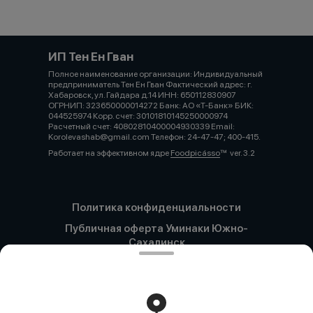
ИП Тен Ен Гван
Полное наименование организации: Индивидуальный
предприниматель Тен Ен Гван Фактический адрес: г.
Хабаровск, ул. Гайдара д.14 ИНН: 650112830907
ОГРНИП: 323650000014272 Банк: АО «Т-Банк» БИК:
044525974 Корр. счет: 30101810145250000974
Расчетный счет: 40802810400004930339 Email:
Korolevashab@gmail.com Телефон: 24-47-47; 400-415.
Работает на эффективном ядре
Foodpicásso
ver. 3.2
Политика конфиденциальности
Публичная оферта Уминаки Южно-
Сахалинск
Публичная оферта Уминаки Хабаровск
Оферта регулярных платежей
Хабаровск