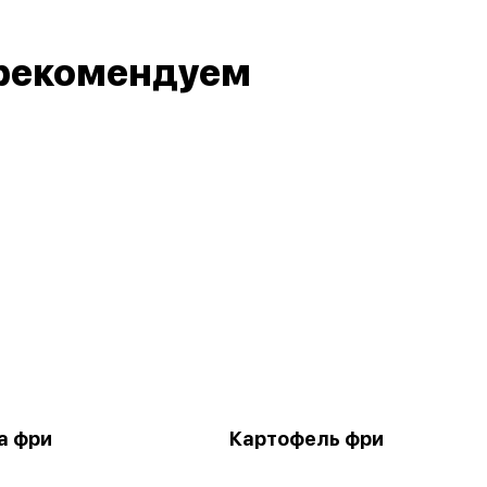
рекомендуем
а фри
Картофель фри